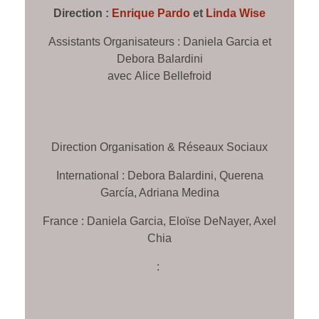
Direction :
Enrique Pardo
et
Linda Wise
Assistants Organisateurs : Daniela Garcia et
Debora Balardini
avec
Alice Bellefroid
Direction Organisation & Réseaux Sociaux
International : Debora Balardini, Querena
García, Adriana Medina
France : Daniela Garcia, Eloïse DeNayer, Axel
Chia
: