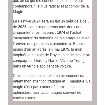
qui, en ce qui me concerne, est le
penseur
contemporain le
plus radical et accompli de la
Magie.
Le Festival
2024
sera en fait un prélude à celui
de
2025
, car ils marqueront tous deux des
cinquantenaires majeurs :
1974
et l’achat
‘miraculeux’ du domaine de Malérargues avec
l’arrivée des premiers « pionniers ». Et puis,
moins d’un an après, en mai
1975
, la mort
inopinée et brutale de Roy Hart et de ses deux
compagnes, Dorothy Hart et Viviane Young,
dans un terrible accident de voiture.
C’est, bien sûr, ce deuxième évènement qui
retient mon attention tragique et… magique. La
magie n’est pas cantonnée aux illusions
optimistes, mais accompagne souvent de
terribles sorts.