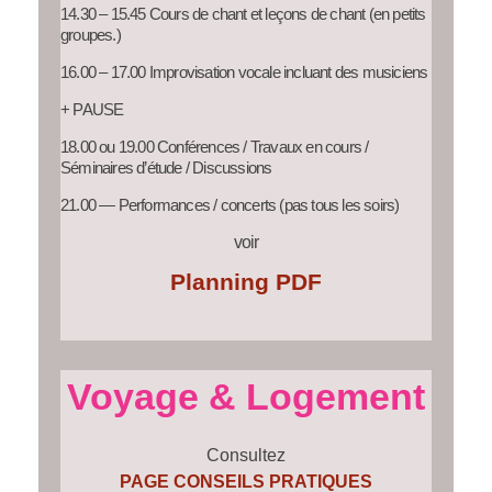
14.30 – 15.45 Cours de chant et leçons de chant (en petits
groupes.)
16.00 – 17.00 Improvisation vocale incluant des musiciens
+ PAUSE
18.00 ou 19.00 Conférences / Travaux en cours /
Séminaires d’étude / Discussions
21.00 — Performances / concerts (pas tous les soirs)
voir
Planning PDF
Voyage & Logement
Consultez
PAGE CONSEILS PRATIQUES