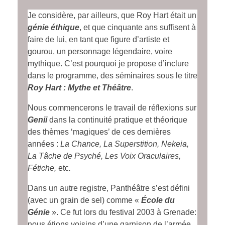
Je considère, par ailleurs, que Roy Hart était un
génie éthique
, et que cinquante ans suffisent à
faire de lui, en tant que figure d’artiste et
gourou, un personnage légendaire, voire
mythique. C’est pourquoi je propose d’inclure
dans le programme, des séminaires sous le titre
Roy Hart : Mythe et Théâtre
.
Nous commencerons le travail de réflexions sur
Genii
dans la continuité pratique et théorique
des thèmes ‘magiques’ de ces dernières
années :
La Chance, La Superstition, Nekeia,
La Tâche de Psyché, Les Voix Oraculaires,
Fétiche,
etc
.
Dans un autre registre, Panthéâtre s’est défini
(avec un grain de sel) comme «
École du
Génie
». Ce fut lors du festival 2003 à Grenade:
nous étions voisins d’une garnison de l’armée