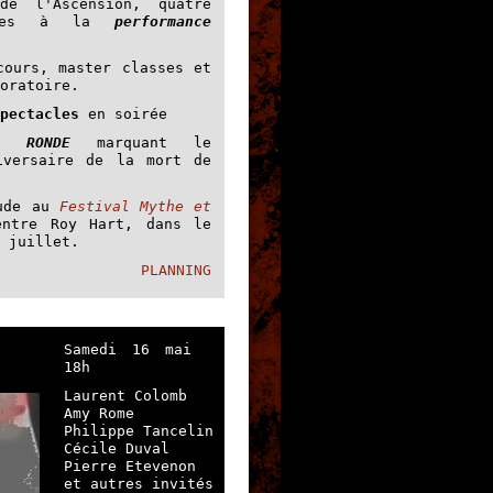
e l'Ascension, quatre
diées à la
performance
ours, master classes et
oratoire.
pectacles
en soirée
E RONDE
marquant le
iversaire de la mort de
lude au
Festival Mythe et
ntre Roy Hart, dans le
 juillet.
PLANNING
Samedi 16 mai
18h
Laurent Colomb
Amy Rome
Philippe Tancelin
Cécile Duval
Pierre Etevenon
et autres invités