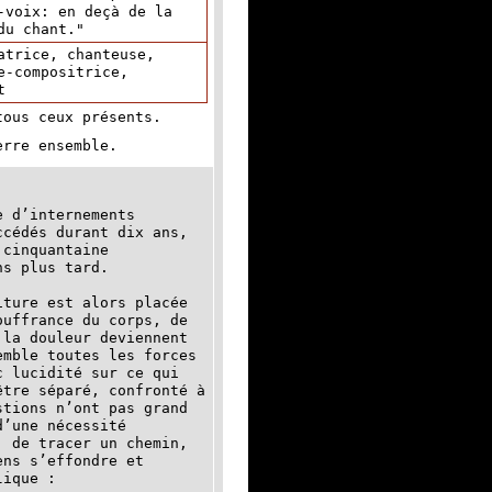
-voix: en deçà de la
du chant."
atrice, chanteuse,
e-compositrice,
t
tous ceux présents.
erre ensemble.
e d’internements
ccédés durant dix ans,
 cinquantaine
ns plus tard.
iture est alors placée
ouffrance du corps, de
 la douleur deviennent
emble toutes les forces
 lucidité sur ce qui
être séparé, confronté à
stions n’ont pas grand
d’une nécessité
, de tracer un chemin,
ens s’effondre et
lique :