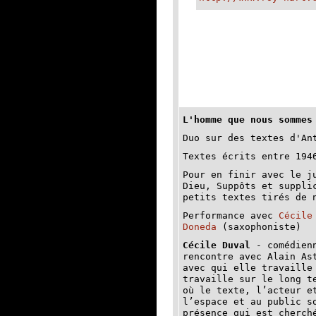
L'homme que nous sommes
Duo sur des textes d'A
Textes écrits entre 194
Pour en finir avec le j
Dieu, Suppôts et suppli
petits textes tirés de 
Performance avec
Cécile
Doneda
(saxophoniste)
Cécile Duval
- comédien
rencontre avec Alain As
avec qui elle travaille
travaille sur le long t
où le texte, l’acteur e
l’espace et au public s
présence qui est cherch