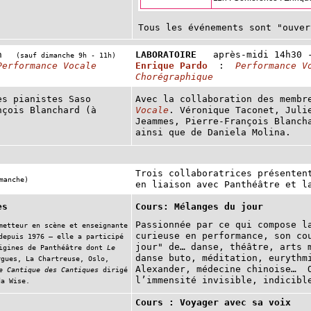
Tous les événements sont "ouver
3h
LABORATOIRE
après-midi 14h30 
(sauf dimanche 9h - 11h)
Performance Vocale
Enrique Pardo
:
Performance V
Chorégraphique
es pianistes Saso
Avec la collaboration des memb
nçois Blanchard (à
Vocale
. Véronique Taconet, Juli
Jeammes, Pierre-François Blanch
ainsi que de Daniela Molina.
Trois collaboratrices présenten
manche)
en liaison avec Panthéâtre et l
es
Cours: Mélanges du jour
Passionnée par ce qui compose l
metteur en scène et enseignante
curieuse en performance, son co
depuis 1976 – elle a participé
jour" de… danse, théâtre, arts 
rigines de Panthéâtre dont
Le
danse buto, méditation, eurythm
gues, La Chartreuse, Oslo,
Alexander, médecine chinoise… O
e Cantique des Cantiques
dirigé
l’immensité invisible, indicibl
da Wise.
Cours : Voyager avec sa voix