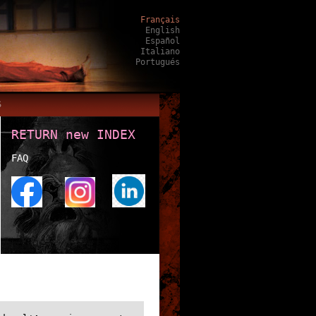
Français
English
Español
Italiano
Portugués
S
RETURN new INDEX
FAQ