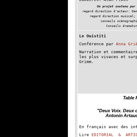
Un projet soutenu par
regard direction d'acteur: Da
regard direction musical;
conseils scénograph
Conseils dramatu
Le Ouistiti
Conférence par
Anna Gri
Narration et commentair
les plus vivaces et sur
Grimm.
Table
"Deux Voix. Deux 
Antonin Artaud
En français avec des in
Lire
EDITORIAL & ARTI