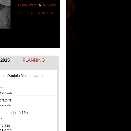
INFORMATION
&
PLANNING
EDITORIAL & ARTICLES
 mai 2015
PLANNING
net, Daniela Molina, Laura
es
 vocale
oratoire
e vocale
able ronde - à 18h
30
r class
ue Pardo