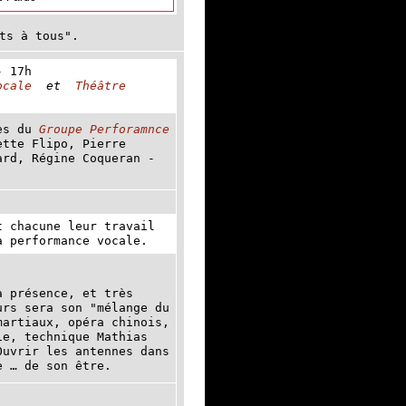
ts à tous".
- 17h
ocale
et
Théâtre
res du
Groupe Perforamnce
ette Flipo, Pierre
ard, Régine Coqueran -
t chacune leur travail
a performance vocale.
a présence, et très
urs sera son "mélange du
martiaux, opéra chinois,
ie, technique Mathias
uvrir les antennes dans
e … de son être.