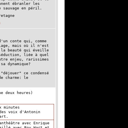
nnent ébranler les
e sauvage en péril.
retagne
N
d'un conte qui, comme
iage, mais où il n'est
 la beauté qui éveille
séduction, liée à quel
utre enjeu, rarissimes
 sa dynamique?
 "déjouer" ce condensé
de charme: le
ue deux heures)
x minutes
des voix d'Antonin
art.
anthéâtre avec Enrique
aillé avec Roy Hart et