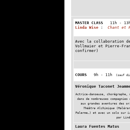
MASTER CLASS
11h - 1
Linda Wise
:
Chant et 
Avec la collaboration d
Vollmaier et Pierre-Fra
confirmer)
COURS
9h - 11h
(sauf di
Véronique Taconet Jeamm
Actrice-danseuse, chorégraphe, 
dans de nombreuses compagnies 
aux grandes aventures des o
Théâtre Alchimique
(Malérar
Palerme…) et avec un solo sur
L
par Lin
Laura Fuentes Matus