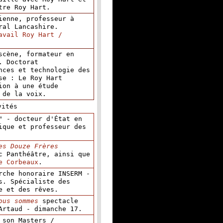
tre Roy Hart.
ienne, professeur à
ral Lancashire.
avail Roy Hart /
scène, formateur en
. Doctorat
nces et technologie des
se : Le Roy Hart
ion à une étude
 de la voix.
vités
" - docteur d'État en
ique et professeur des
es Douze Frères
c Panthéâtre, ainsi que
e Corbeaux
.
rche honoraire INSERM -
s. Spécialiste des
e et des rêves.
ous sommes
spectacle
Artaud - dimanche 17.
 son Masters /