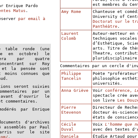
est membres du Cen
ar Enrique Pardo
entes Matus
.
Amy Rome
Chanteuse et coméd
University of Cent
réserver
par email à
Doctorat sur le tr
Panthéâtre
.
Laurent
Auteur-metteur en 
Colomb
techniques vocales
d’Esthétique, Scie
arts. Titre de thè
e table ronde (une
Theatre, contribut
ue en octobre) le
pluridisciplinaire
ncera par quatre
oncentrant sur Roy
Commentaires par un cercle d'in
 et la pensée sont
t moins connues que
Philippe
Poète "proférateur
aud.
Tancelin
philosophie esthét
universités.
tions seront suivies
Anna Griève
Voir
conférence,
L
mmentaires par un
spectacle crée ave
 avant d'ouvrir le
son livre
Les Douz
et commentaires.
Pierre
Directeur de Reche
modérés par Enrique
Etevenon
docteur ès-science
états de conscienc
ocuments d'archives
Cécile
Voix
L'homme que n
é assemblés par Paul
Duval
avec des textes d'
arris sur le site
Daniela
Étudie Artaud pour
com/
.