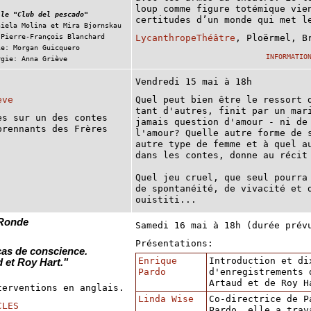
loup comme figure totémique vie
 le "Club del pescado"
certitudes d’un monde qui met l
niela Molina et Mira Bjornskau
 Pierre-François Blanchard
LycanthropeThéâtre
, Ploërmel, B
ie: Morgan Guicquero
INFORMATIO
rgie: Anna Griève
Vendredi 15 mai à 18h
ève
Quel peut bien être le ressort 
tant d'autres, finit par un mar
es sur un des contes
jamais question d'amour - ni de
prennants des Frères
l'amour? Quelle autre forme de 
autre type de femme et à quel a
dans les contes, donne au récit
Quel jeu cruel, que seul pourra
de spontanéité, de vivacité et 
ouistiti...
 Ronde
Samedi 16 mai à 18h (durée prév
Présentations:
cas de conscience.
Enrique
Introduction et di
 et Roy Hart.
"
Pardo
d'enregistrements 
Artaud et de Roy H
terventions en anglais.
Linda Wise
Co-directrice de P
CLES
Pardo, elle a trav