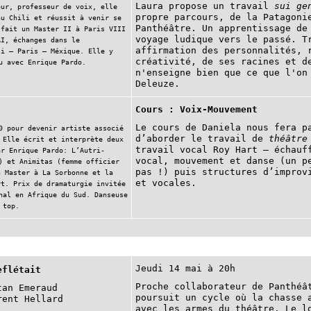
Laura propose un travail
sui ge
eur, professeur de voix, elle
propre parcours, de la Patagoni
au Chili et réussit à venir se
Panthéâtre. Un apprentissage de
 fait un Master II à Paris VIII
voyage ludique vers le passé. T
AI, échanges dans le
affirmation des personnalités, 
li – Paris – Méxique. Elle y
créativité, de ses racines et d
u avec Enrique Pardo.
n'enseigne bien que ce que l'on
Deleuze.
Cours : Voix-Mouvement
Le cours de Daniela nous fera p
0 pour devenir artiste associé
d’aborder le travail de
théâtre
 Elle écrit et interprète deux
travail vocal Roy Hart – échauf
ar Enrique Pardo: L’Autri-
vocal, mouvement et danse (un p
) et Animitas (femme officier
pas !) puis structures d’improv
n Master à La Sorbonne et la
et vocales.
rt. Prix de dramaturgie invitée
nal en Afrique du Sud. Danseuse
 top.
Jeudi 14 mai à 20h
eflétait
Proche collaborateur de Panthéâ
tan Emeraud
poursuit un cycle où la chasse 
rent Hellard
avec les armes du théâtre. Le l