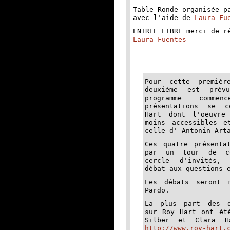
Table Ronde organisée p
avec l'aide de
Laura Fu
ENTREE LIBRE merci de 
Laura Fuentes
Pour cette premièr
deuxième est prév
programme comme
présentations se c
Hart dont l'oeuvre
moins accessibles e
celle d' Antonin Art
Ces quatre présenta
par un tour de co
cercle d'invités,
débat aux questions 
Les débats seront 
Pardo.
La plus part des d
sur Roy Hart ont ét
Silber et Clara H
http://www.roy-hart.