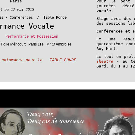
Paris
Pour le pont d
journées dé
14 au 17 mai 2015
vocale
.
les / Conférences / Table Ronde
Stage
avec des c
des sessions lab
rmance Vocale
Conférences et s
: Performance et Possession
Et une
TABL
quarantième ann
 Folie Méricourt Paris 11e M° St Ambroise
Roy Hart.
Le tout en pré
 notamment pour la TABLE RONDE
Théâtre
- au Ce
Gard, du 1 au 12