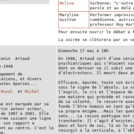
Molina
Sorbonne: "L'outre
parole et au delà 
Maryline
Performer improvis
Guitton
comédienne, autric
professeur Roy Har
Pour ensuite ouvrir le débat à 
La soirée se clôturera par un v
Dimanche 17 mai à 18h
ntonin Artaud
En 1946, Artaud sort d’une séri
psychiatriques qui s’étaient su
6-1948
dont un dernier où il subit une
d’électrochocs. Il meurt deux a
ugement de
cations, et divers
Efficace, épurée, toute son écr
notes éparses...
sous le signe de l’absolu. La s
 Duval
et
Michel
l’esprit, le cri et l’espace de
une matière qui précède et rass
de sa volonté, le resserre avec
ne est marquée par sa
fonde l’être humain en tant qu’
truc auteur acteur,
sa propre énigme...Mais les que
 de 1987 à 2001. Elle
sens... La raison poétique est 
erme suivant une ligne
tranchante. Il s’agit d’exister
t son rapport à
dans et hors de soi, là où le s
ont au centre. C'est la
resurgit à la verticale, à l’ob
ée.