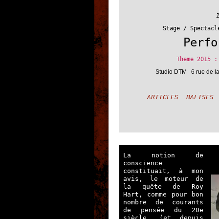
Stage / Spectac
Perfo
Theme 2015 
Studio DTM 6 rue de la
ARTICLES BALISES
La notion de
conscience
constituait, à mon
avis, le moteur de
la quête de Roy
Hart, comme pour bon
nombre de courants
de pensée du 20e
siècle, (et depuis