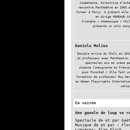
Comédienne, directrice d'act
rencontre Panthéâtre en 2005 
former à Paris. A présent elle
et dirige PEMEHUE C
triangle « shamanique » Chi
présente un solo conç
Daniela Molina
Daniela arrive du Chili en 201
et professeur avec Pantheatre.
spectacles mis en scène p
chienne (immigrante en France
sous Pinochet.) Elle fait u
formation de professeur Roy Ha
au Women Playwrights Internatio
salsa
En soirée
Une gueule de loup se r
Spectacle de et par Gaë
Musique de et par : Flo
Lumières: Alan Floch