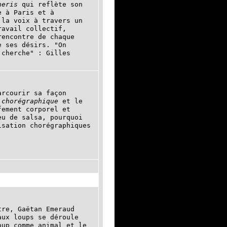
neris
qui reflète son
e à Paris et à
 la voix à travers un
ravail collectif,
rencontre de chaque
e ses désirs. "On
 cherche" : Gilles
arcourir sa façon
 chorégraphique
et le
fement corporel et
eu de salsa, pourquoi
isation chorégraphiques
tre, Gaëtan Emeraud
aux loups se déroule
oup comme animal et le