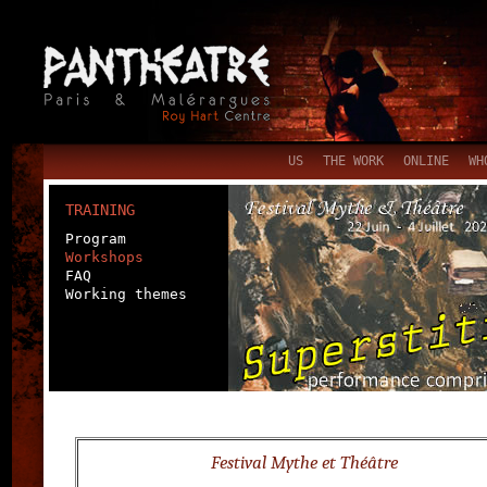
US
THE WORK
ONLINE
WH
TRAINING
Program
Workshops
FAQ
Working themes
Festival Mythe et Théâtre